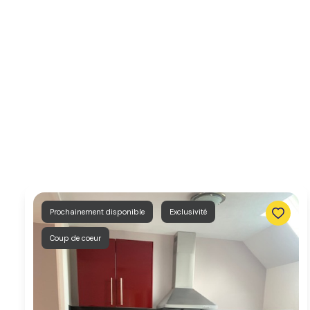
agence
Contact
Commerce /
Immobilier
professionnel
Prochainement disponible
Exclusivité
Coup de coeur