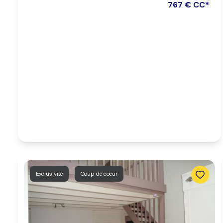
767 € CC*
Exclusivité
Coup de coeur