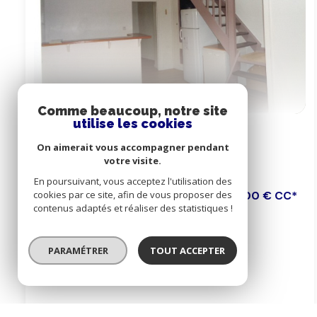
Comme beaucoup, notre site
utilise les cookies
Appartement 3 pièce(s)
2 chambre(s)
56 m²
On aimerait vous accompagner pendant
votre visite.
Cherbourg (50100)
En poursuivant, vous acceptez l'utilisation des
700 € CC*
cookies par ce site, afin de vous proposer des
contenus adaptés et réaliser des statistiques !
PARAMÉTRER
TOUT ACCEPTER