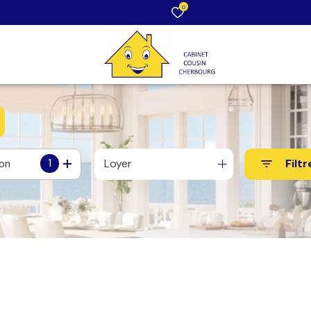
0
1
Loyer
Filtr
ion