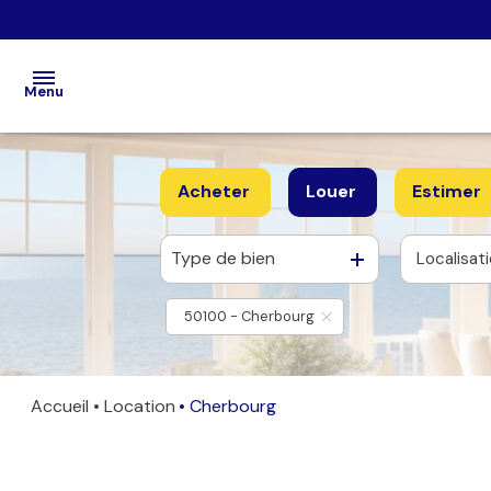
Menu
Accueil
Acheter
Louer
Estimer
Acheter
Type de bien
Localisat
De l'ancien
à l'année
Louer
50100 - Cherbourg
Estimation
/ Vendre
Faire
Accueil
Location
Cherbourg
gérer
Notre